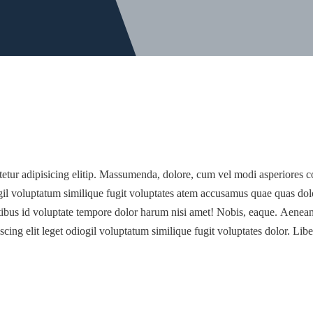
etur adipisicing elitip. Massumenda, dolore, cum vel modi asperiores 
ogil voluptatum similique fugit voluptates atem accusamus quae quas do
atibus id voluptate tempore dolor harum nisi amet! Nobis, eaque. Aene
iscing elit leget odiogil voluptatum similique fugit voluptates dolor. L